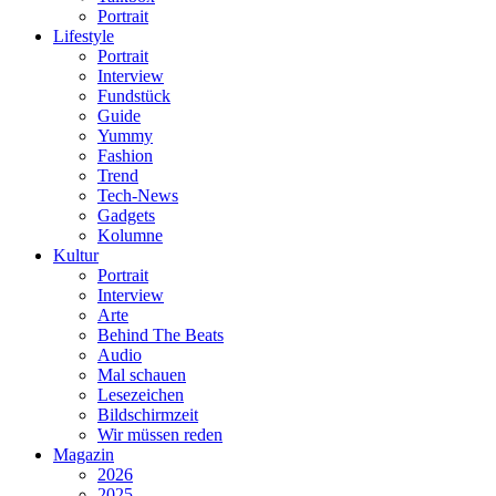
Portrait
Lifestyle
Portrait
Interview
Fundstück
Guide
Yummy
Fashion
Trend
Tech-News
Gadgets
Kolumne
Kultur
Portrait
Interview
Arte
Behind The Beats
Audio
Mal schauen
Lesezeichen
Bildschirmzeit
Wir müssen reden
Magazin
2026
2025