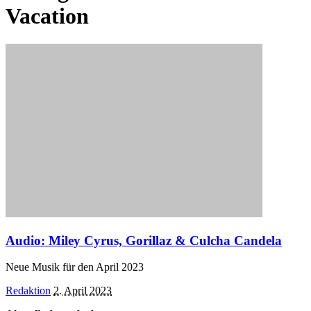
Vacation
Audio: Miley Cyrus, Gorillaz & Culcha Candela
Neue Musik für den April 2023
Posted
Redaktion
2. April 2023
by