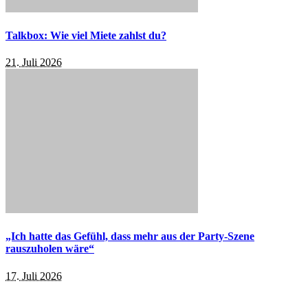
Talkbox: Wie viel Miete zahlst du?
21. Juli 2026
„Ich hatte das Gefühl, dass mehr aus der Party-Szene
rauszuholen wäre“
17. Juli 2026