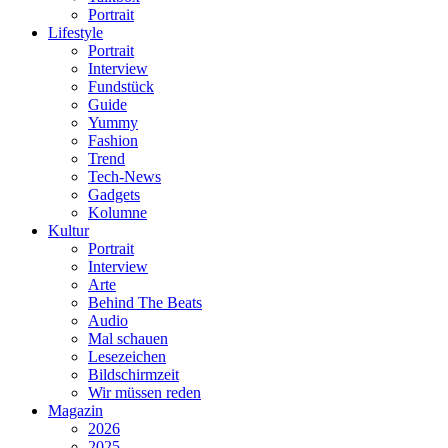
Portrait
Lifestyle
Portrait
Interview
Fundstück
Guide
Yummy
Fashion
Trend
Tech-News
Gadgets
Kolumne
Kultur
Portrait
Interview
Arte
Behind The Beats
Audio
Mal schauen
Lesezeichen
Bildschirmzeit
Wir müssen reden
Magazin
2026
2025