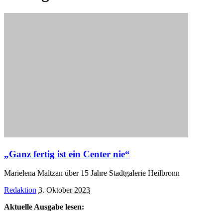
„Ganz fertig ist ein Center nie“
Marielena Maltzan über 15 Jahre Stadtgalerie Heilbronn
Posted
Redaktion
3. Oktober 2023
by
Aktuelle Ausgabe lesen: