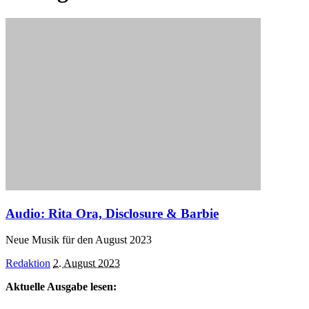
Audio: Rita Ora, Disclosure & Barbie
Neue Musik für den August 2023
Posted
Redaktion
2. August 2023
by
Aktuelle Ausgabe lesen: