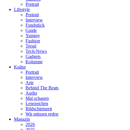
Portrait
Lifestyle
Portrait
Interview
Fundstück
Guide
Yummy
Fashion
Trend
Tech-News
Gadgets
Kolumne
Kultur
Portrait
Interview
Arte
Behind The Beats
Audio
Mal schauen
Lesezeichen
Bildschirmzeit
Wir müssen reden
Magazin
2026
2025