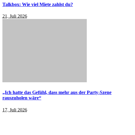
Talkbox: Wie viel Miete zahlst du?
21. Juli 2026
„Ich hatte das Gefühl, dass mehr aus der Party-Szene
rauszuholen wäre“
17. Juli 2026