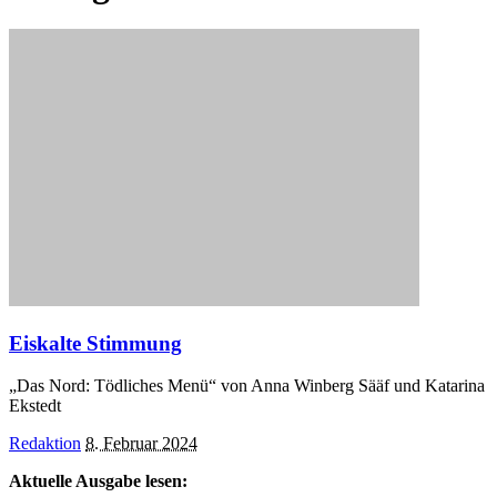
Eiskalte Stimmung
„Das Nord: Tödliches Menü“ von Anna Winberg Sääf und Katarina
Ekstedt
Posted
Redaktion
8. Februar 2024
by
Aktuelle Ausgabe lesen: