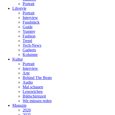
Portrait
Lifestyle
Portrait
Interview
Fundstück
Guide
Yummy
Fashion
Trend
Tech-News
Gadgets
Kolumne
Kultur
Portrait
Interview
Arte
Behind The Beats
Audio
Mal schauen
Lesezeichen
Bildschirmzeit
Wir müssen reden
Magazin
2026
2025