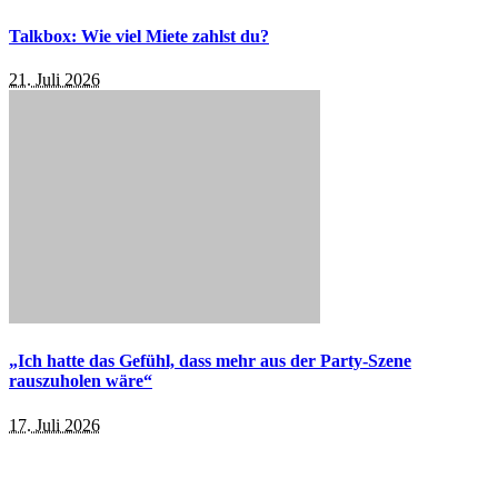
Talkbox: Wie viel Miete zahlst du?
21. Juli 2026
„Ich hatte das Gefühl, dass mehr aus der Party-Szene
rauszuholen wäre“
17. Juli 2026