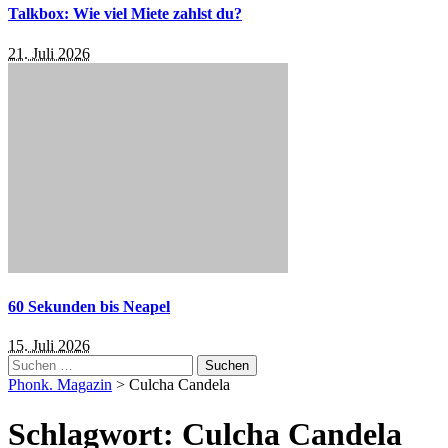
Talkbox: Wie viel Miete zahlst du?
21. Juli 2026
60 Sekunden bis Neapel
15. Juli 2026
Suchen
nach:
Phonk. Magazin
>
Culcha Candela
Schlagwort:
Culcha Candela