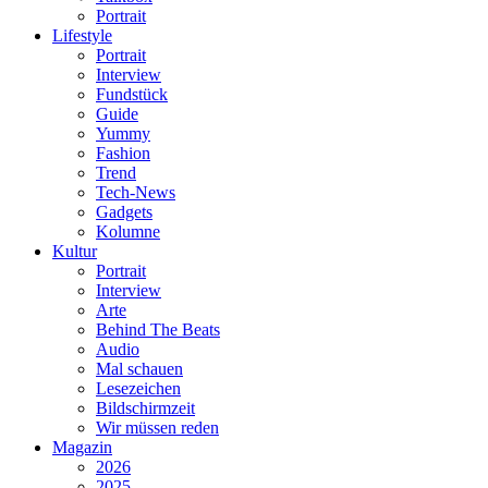
Portrait
Lifestyle
Portrait
Interview
Fundstück
Guide
Yummy
Fashion
Trend
Tech-News
Gadgets
Kolumne
Kultur
Portrait
Interview
Arte
Behind The Beats
Audio
Mal schauen
Lesezeichen
Bildschirmzeit
Wir müssen reden
Magazin
2026
2025