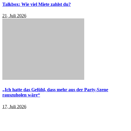
Talkbox: Wie viel Miete zahlst du?
21. Juli 2026
„Ich hatte das Gefühl, dass mehr aus der Party-Szene
rauszuholen wäre“
17. Juli 2026