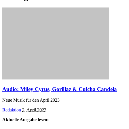
Audio: Miley Cyrus, Gorillaz & Culcha Candela
Neue Musik für den April 2023
Posted
Redaktion
2. April 2023
by
Aktuelle Ausgabe lesen: