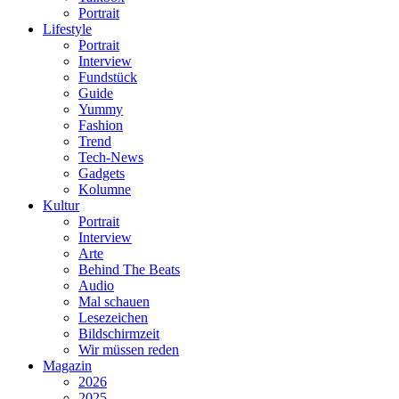
Portrait
Lifestyle
Portrait
Interview
Fundstück
Guide
Yummy
Fashion
Trend
Tech-News
Gadgets
Kolumne
Kultur
Portrait
Interview
Arte
Behind The Beats
Audio
Mal schauen
Lesezeichen
Bildschirmzeit
Wir müssen reden
Magazin
2026
2025