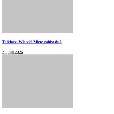
Talkbox: Wie viel Miete zahlst du?
21. Juli 2026