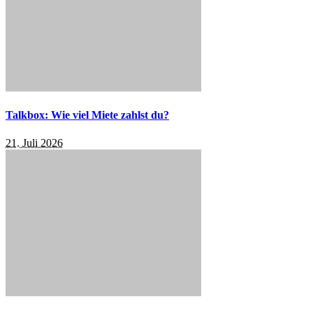
Talkbox: Wie viel Miete zahlst du?
21. Juli 2026