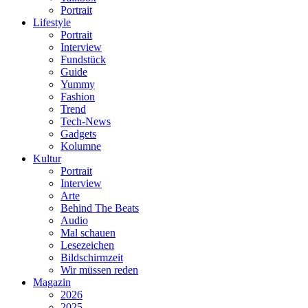
Portrait
Lifestyle
Portrait
Interview
Fundstück
Guide
Yummy
Fashion
Trend
Tech-News
Gadgets
Kolumne
Kultur
Portrait
Interview
Arte
Behind The Beats
Audio
Mal schauen
Lesezeichen
Bildschirmzeit
Wir müssen reden
Magazin
2026
2025