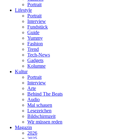
Portrait
Lifestyle
Portrait
Interview
Fundstück
Guide
Yummy
Fashion
Trend
Tech-News
Gadgets
Kolumne
Kultur
Portrait
Interview
Arte
Behind The Beats
Audio
Mal schauen
Lesezeichen
Bildschirmzeit
Wir müssen reden
Magazin
2026
2025