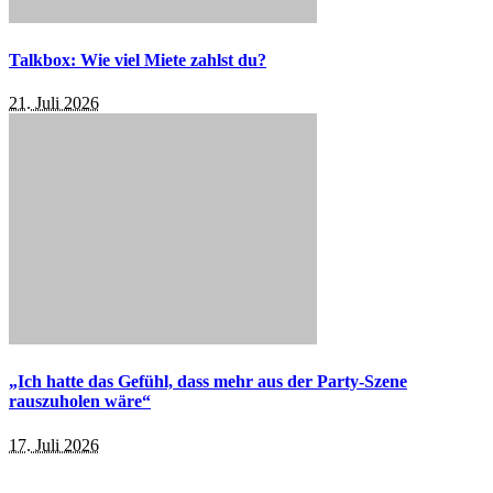
Talkbox: Wie viel Miete zahlst du?
21. Juli 2026
„Ich hatte das Gefühl, dass mehr aus der Party-Szene
rauszuholen wäre“
17. Juli 2026