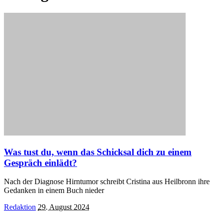
Was tust du, wenn das Schicksal dich zu einem
Gespräch einlädt?
Nach der Diagnose Hirntumor schreibt Cristina aus Heilbronn ihre
Gedanken in einem Buch nieder
Posted
Redaktion
29. August 2024
by