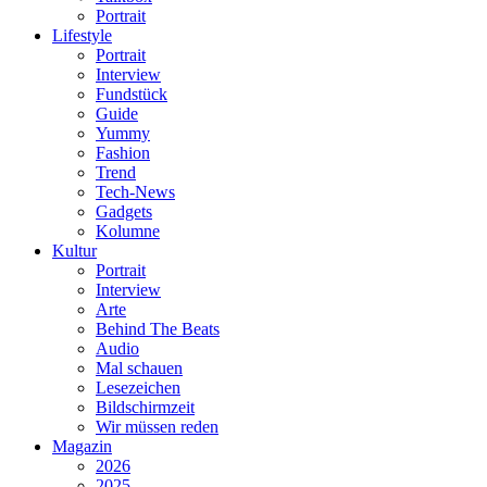
Portrait
Lifestyle
Portrait
Interview
Fundstück
Guide
Yummy
Fashion
Trend
Tech-News
Gadgets
Kolumne
Kultur
Portrait
Interview
Arte
Behind The Beats
Audio
Mal schauen
Lesezeichen
Bildschirmzeit
Wir müssen reden
Magazin
2026
2025