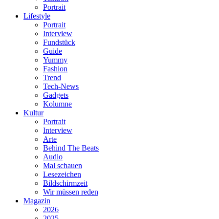
Portrait
Lifestyle
Portrait
Interview
Fundstück
Guide
Yummy
Fashion
Trend
Tech-News
Gadgets
Kolumne
Kultur
Portrait
Interview
Arte
Behind The Beats
Audio
Mal schauen
Lesezeichen
Bildschirmzeit
Wir müssen reden
Magazin
2026
2025