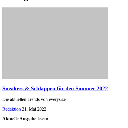
Sneakers & Schlappen für den Sommer 2022
Die aktuellen Trends von everysize
Posted
Redaktion
31. Mai 2022
by
Aktuelle Ausgabe lesen: