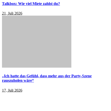
Talkbox: Wie viel Miete zahlst du?
21. Juli 2026
„Ich hatte das Gefühl, dass mehr aus der Party-Szene
rauszuholen wäre“
17. Juli 2026