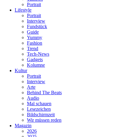
Portrait
Lifestyle
Portrait
Interview
Fundstück
Guide
Yummy
Fashion
Trend
Tech-News
Gadgets
Kolumne
Kultur
Portrait
Interview
Arte
Behind The Beats
Audio
Mal schauen
Lesezeichen
Bildschirmzeit
Wir müssen reden
Magazin
2026
2025