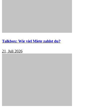
Talkbox: Wie viel Miete zahlst du?
21. Juli 2026