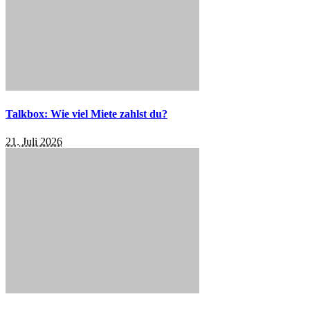
Talkbox: Wie viel Miete zahlst du?
21. Juli 2026