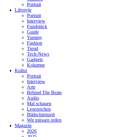
Portrait
Lifestyle
Portrait
Interview
Fundstück
Guide
Yummy
Fashion
Trend
Tech-News
Gadgets
Kolumne
Kultur
Portrait
Interview
Arte
Behind The Beats
Audio
Mal schauen
Lesezeichen
Bildschirmzeit
Wir müssen reden
Magazin
2026
2025