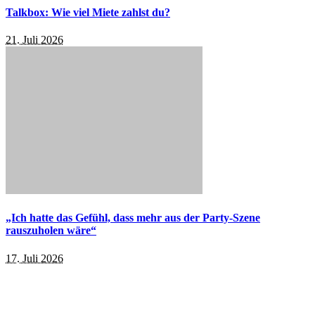
Talkbox: Wie viel Miete zahlst du?
21. Juli 2026
„Ich hatte das Gefühl, dass mehr aus der Party-Szene
rauszuholen wäre“
17. Juli 2026