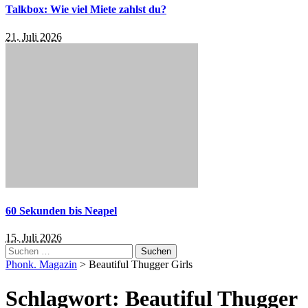
Talkbox: Wie viel Miete zahlst du?
21. Juli 2026
60 Sekunden bis Neapel
15. Juli 2026
Suchen
nach:
Phonk. Magazin
>
Beautiful Thugger Girls
Schlagwort:
Beautiful Thugger