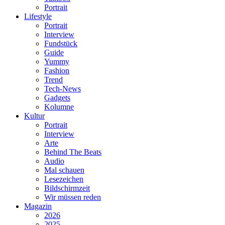
Portrait
Lifestyle
Portrait
Interview
Fundstück
Guide
Yummy
Fashion
Trend
Tech-News
Gadgets
Kolumne
Kultur
Portrait
Interview
Arte
Behind The Beats
Audio
Mal schauen
Lesezeichen
Bildschirmzeit
Wir müssen reden
Magazin
2026
2025