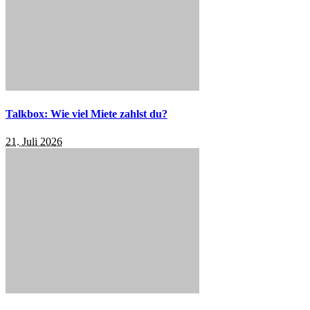
Talkbox: Wie viel Miete zahlst du?
21. Juli 2026