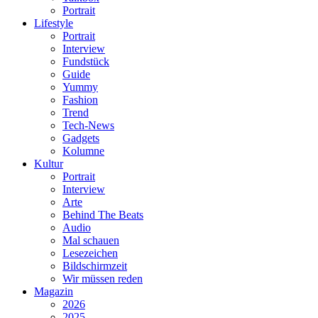
Portrait
Lifestyle
Portrait
Interview
Fundstück
Guide
Yummy
Fashion
Trend
Tech-News
Gadgets
Kolumne
Kultur
Portrait
Interview
Arte
Behind The Beats
Audio
Mal schauen
Lesezeichen
Bildschirmzeit
Wir müssen reden
Magazin
2026
2025