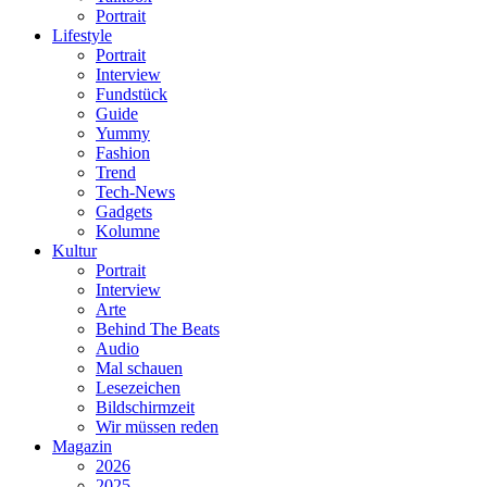
Portrait
Lifestyle
Portrait
Interview
Fundstück
Guide
Yummy
Fashion
Trend
Tech-News
Gadgets
Kolumne
Kultur
Portrait
Interview
Arte
Behind The Beats
Audio
Mal schauen
Lesezeichen
Bildschirmzeit
Wir müssen reden
Magazin
2026
2025