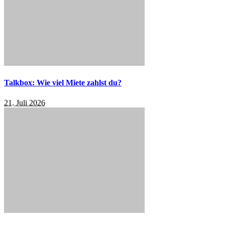
Talkbox: Wie viel Miete zahlst du?
21. Juli 2026