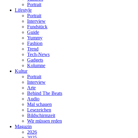
Portrait
Lifestyle
Portrait
Interview
Fundstück
Guide
Yummy
Fashion
Trend
Tech-News
Gadgets
Kolumne
Kultur
Portrait
Interview
Arte
Behind The Beats
Audio
Mal schauen
Lesezeichen
Bildschirmzeit
Wir müssen reden
Magazin
2026
2025