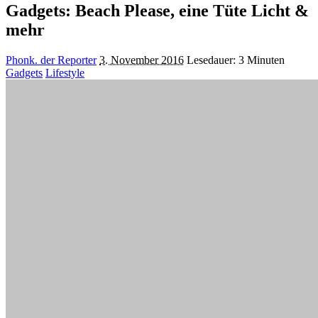
Gadgets: Beach Please, eine Tüte Licht &
mehr
Posted
Phonk. der Reporter
3. November 2016
Lesedauer: 3 Minuten
by
Gadgets
Lifestyle