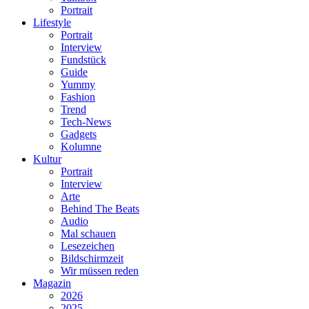
Portrait
Lifestyle
Portrait
Interview
Fundstück
Guide
Yummy
Fashion
Trend
Tech-News
Gadgets
Kolumne
Kultur
Portrait
Interview
Arte
Behind The Beats
Audio
Mal schauen
Lesezeichen
Bildschirmzeit
Wir müssen reden
Magazin
2026
2025