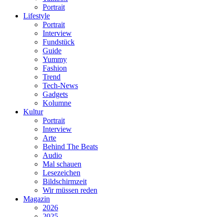
Portrait
Lifestyle
Portrait
Interview
Fundstück
Guide
Yummy
Fashion
Trend
Tech-News
Gadgets
Kolumne
Kultur
Portrait
Interview
Arte
Behind The Beats
Audio
Mal schauen
Lesezeichen
Bildschirmzeit
Wir müssen reden
Magazin
2026
2025