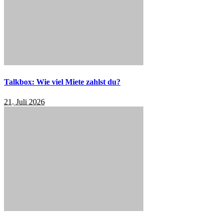
Talkbox: Wie viel Miete zahlst du?
21. Juli 2026