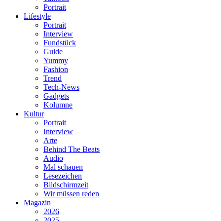
Portrait
Lifestyle
Portrait
Interview
Fundstück
Guide
Yummy
Fashion
Trend
Tech-News
Gadgets
Kolumne
Kultur
Portrait
Interview
Arte
Behind The Beats
Audio
Mal schauen
Lesezeichen
Bildschirmzeit
Wir müssen reden
Magazin
2026
2025