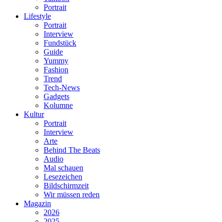
Portrait
Lifestyle
Portrait
Interview
Fundstück
Guide
Yummy
Fashion
Trend
Tech-News
Gadgets
Kolumne
Kultur
Portrait
Interview
Arte
Behind The Beats
Audio
Mal schauen
Lesezeichen
Bildschirmzeit
Wir müssen reden
Magazin
2026
2025