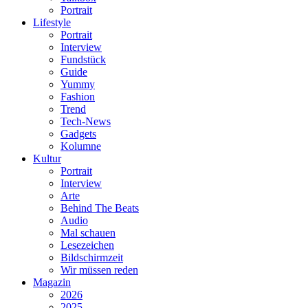
Portrait
Lifestyle
Portrait
Interview
Fundstück
Guide
Yummy
Fashion
Trend
Tech-News
Gadgets
Kolumne
Kultur
Portrait
Interview
Arte
Behind The Beats
Audio
Mal schauen
Lesezeichen
Bildschirmzeit
Wir müssen reden
Magazin
2026
2025