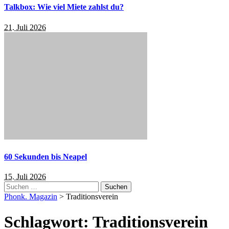
Talkbox: Wie viel Miete zahlst du?
21. Juli 2026
60 Sekunden bis Neapel
15. Juli 2026
Suchen
nach:
Phonk. Magazin
>
Traditionsverein
Schlagwort:
Traditionsverein