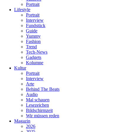
Portrait
Lifestyle
Portrait
Interview
Fundstück
Guide
Yummy
Fashion
Trend
Tech-News
Gadgets
Kolumne
Kultur
Portrait
Interview
Arte
Behind The Beats
Audio
Mal schauen
Lesezeichen
Bildschirmzeit
Wir müssen reden
Magazin
2026
2025