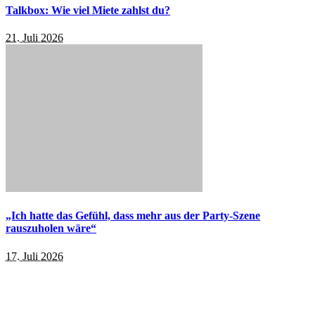
Talkbox: Wie viel Miete zahlst du?
21. Juli 2026
„Ich hatte das Gefühl, dass mehr aus der Party-Szene
rauszuholen wäre“
17. Juli 2026