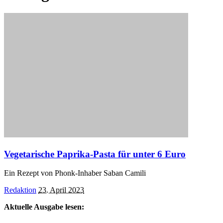
Vegetarische Paprika-Pasta für unter 6 Euro
Ein Rezept von Phonk-Inhaber Saban Camili
Posted
Redaktion
23. April 2023
by
Aktuelle Ausgabe lesen: