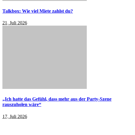
Talkbox: Wie viel Miete zahlst du?
21. Juli 2026
„Ich hatte das Gefühl, dass mehr aus der Party-Szene
rauszuholen wäre“
17. Juli 2026