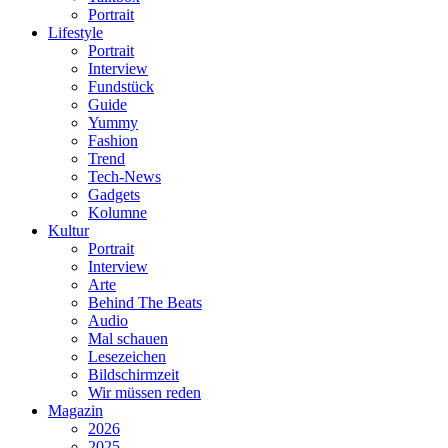
Portrait
Lifestyle
Portrait
Interview
Fundstück
Guide
Yummy
Fashion
Trend
Tech-News
Gadgets
Kolumne
Kultur
Portrait
Interview
Arte
Behind The Beats
Audio
Mal schauen
Lesezeichen
Bildschirmzeit
Wir müssen reden
Magazin
2026
2025