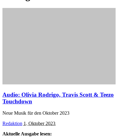
Audio: Olivia Rodrigo, Travis Scott & Teezo
Touchdown
Neue Musik für den Oktober 2023
Posted
Redaktion
1. Oktober 2023
by
Aktuelle Ausgabe lesen: