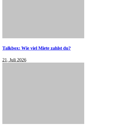
Talkbox: Wie viel Miete zahlst du?
21. Juli 2026