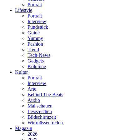
Portrait
Lifestyle
Portrait
Interview
Fundstück
Guide
Yummy
Fashion
Trend
Tech-News
Gadgets
Kolumne
Kultur
Portrait
Interview
Arte
Behind The Beats
Audio
Mal schauen
Lesezeichen
Bildschirmzeit
Wir müssen reden
Magazin
2026
2025