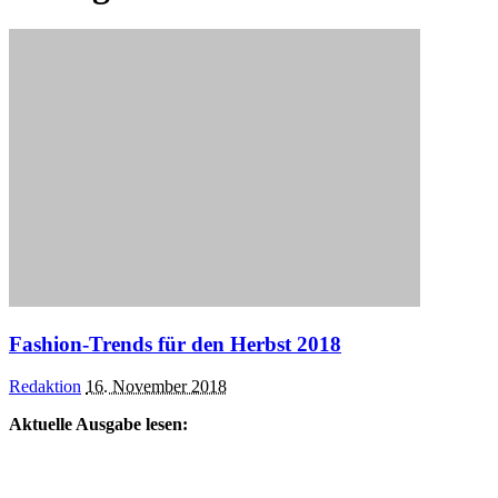
Fashion-Trends für den Herbst 2018
Posted
Redaktion
16. November 2018
by
Aktuelle Ausgabe lesen: