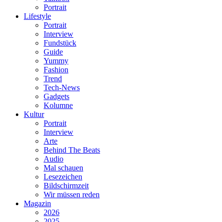
Portrait
Lifestyle
Portrait
Interview
Fundstück
Guide
Yummy
Fashion
Trend
Tech-News
Gadgets
Kolumne
Kultur
Portrait
Interview
Arte
Behind The Beats
Audio
Mal schauen
Lesezeichen
Bildschirmzeit
Wir müssen reden
Magazin
2026
2025