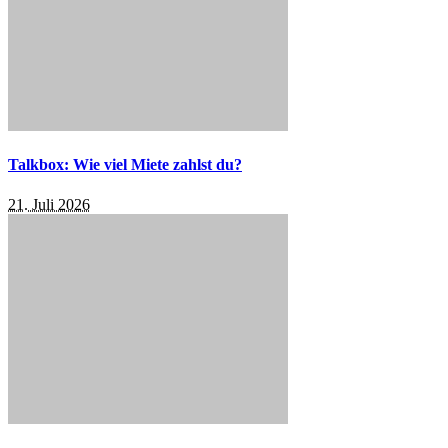
Talkbox: Wie viel Miete zahlst du?
21. Juli 2026