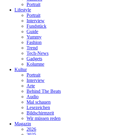
Portrait
Lifestyle
Portrait
Interview
Fundstück
Guide
Yummy
Fashion
Trend
Tech-News
Gadgets
Kolumne
Kultur
Portrait
Interview
Arte
Behind The Beats
Audio
Mal schauen
Lesezeichen
Bildschirmzeit
Wir müssen reden
Magazin
2026
2025