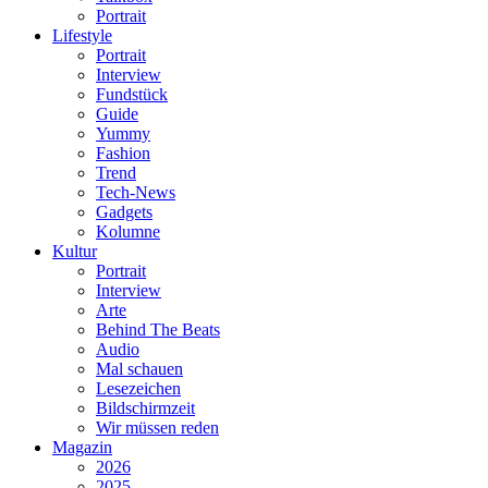
Portrait
Lifestyle
Portrait
Interview
Fundstück
Guide
Yummy
Fashion
Trend
Tech-News
Gadgets
Kolumne
Kultur
Portrait
Interview
Arte
Behind The Beats
Audio
Mal schauen
Lesezeichen
Bildschirmzeit
Wir müssen reden
Magazin
2026
2025