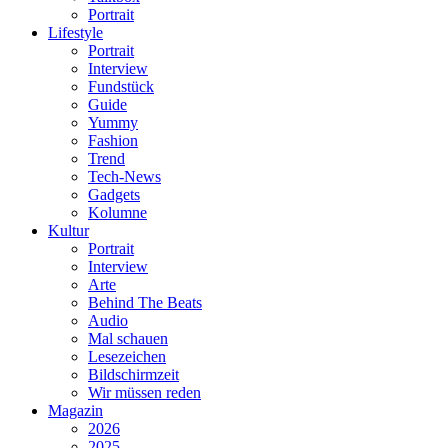
Portrait
Lifestyle
Portrait
Interview
Fundstück
Guide
Yummy
Fashion
Trend
Tech-News
Gadgets
Kolumne
Kultur
Portrait
Interview
Arte
Behind The Beats
Audio
Mal schauen
Lesezeichen
Bildschirmzeit
Wir müssen reden
Magazin
2026
2025