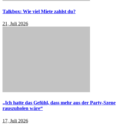
Talkbox: Wie viel Miete zahlst du?
21. Juli 2026
„Ich hatte das Gefühl, dass mehr aus der Party-Szene
rauszuholen wäre“
17. Juli 2026