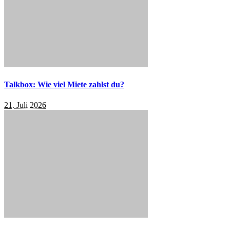
Talkbox: Wie viel Miete zahlst du?
21. Juli 2026