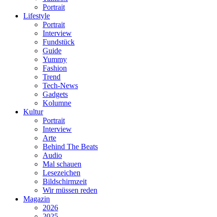
Portrait
Lifestyle
Portrait
Interview
Fundstück
Guide
Yummy
Fashion
Trend
Tech-News
Gadgets
Kolumne
Kultur
Portrait
Interview
Arte
Behind The Beats
Audio
Mal schauen
Lesezeichen
Bildschirmzeit
Wir müssen reden
Magazin
2026
2025