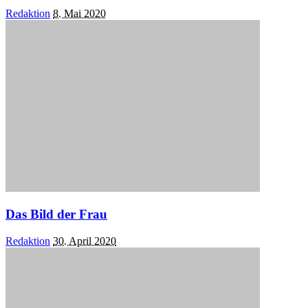
Posted
Redaktion
8. Mai 2020
by
Das Bild der Frau
Posted
Redaktion
30. April 2020
by