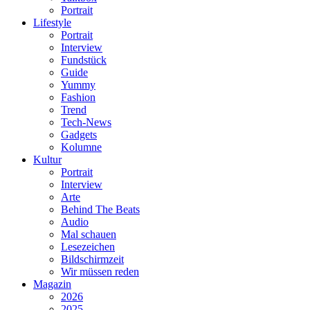
Portrait
Lifestyle
Portrait
Interview
Fundstück
Guide
Yummy
Fashion
Trend
Tech-News
Gadgets
Kolumne
Kultur
Portrait
Interview
Arte
Behind The Beats
Audio
Mal schauen
Lesezeichen
Bildschirmzeit
Wir müssen reden
Magazin
2026
2025