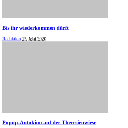
Bis ihr wiederkommen dürft
Posted
Redaktion
15. Mai 2020
by
Popup-Autokino auf der Theresienwiese