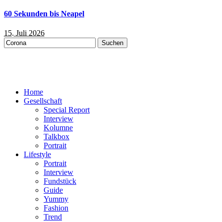
60 Sekunden bis Neapel
15. Juli 2026
Suchen
nach:
Home
Gesellschaft
Special Report
Interview
Kolumne
Talkbox
Portrait
Lifestyle
Portrait
Interview
Fundstück
Guide
Yummy
Fashion
Trend