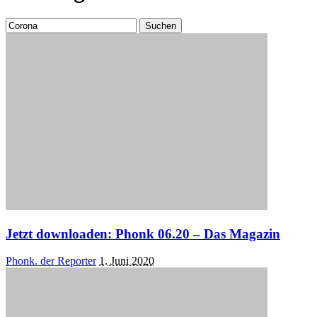
Suchen
nach:
Jetzt downloaden: Phonk 06.20 – Das Magazin
Posted
Phonk. der Reporter
1. Juni 2020
by