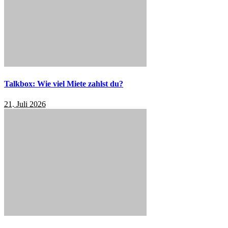
Talkbox: Wie viel Miete zahlst du?
21. Juli 2026