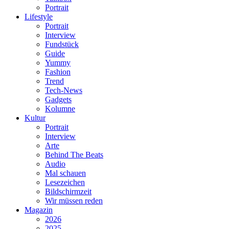
Portrait
Lifestyle
Portrait
Interview
Fundstück
Guide
Yummy
Fashion
Trend
Tech-News
Gadgets
Kolumne
Kultur
Portrait
Interview
Arte
Behind The Beats
Audio
Mal schauen
Lesezeichen
Bildschirmzeit
Wir müssen reden
Magazin
2026
2025