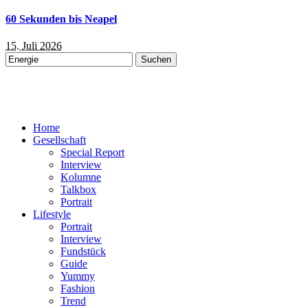
60 Sekunden bis Neapel
15. Juli 2026
Suchen
nach:
Home
Gesellschaft
Special Report
Interview
Kolumne
Talkbox
Portrait
Lifestyle
Portrait
Interview
Fundstück
Guide
Yummy
Fashion
Trend