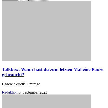
by
Talkbox: Wann hast du zum letzten Mal eine Pause
gebraucht?
Unsere aktuelle Umfrage
Posted
Redaktion
6. September 2023
by