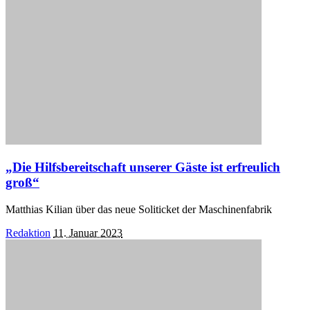
„Die Hilfsbereitschaft unserer Gäste ist erfreulich
groß“
Matthias Kilian über das neue Soliticket der Maschinenfabrik
Posted
Redaktion
11. Januar 2023
by