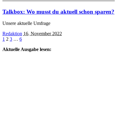
Talkbox: Wo musst du aktuell schon sparen?
Unsere aktuelle Umfrage
Posted
Redaktion
16. November 2022
by
1
2
3
…
6
Aktuelle Ausgabe lesen: