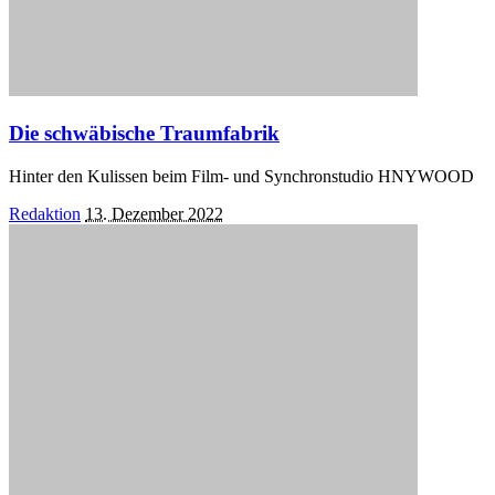
Die schwäbische Traumfabrik
Hinter den Kulissen beim Film- und Synchronstudio HNYWOOD
Posted
Redaktion
13. Dezember 2022
by