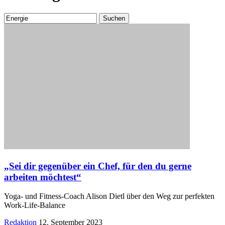
Suchen
nach:
„Sei dir gegenüber ein Chef, für den du gerne
arbeiten möchtest“
Yoga- und Fitness-Coach Alison Dietl über den Weg zur perfekten
Work-Life-Balance
Posted
Redaktion
12. September 2023