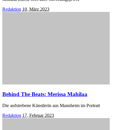
Posted
Redaktion
10. März 2023
by
Behind The Beats: Merissa Mahilaa
Die aufstrebene Künstlerin aus Mannheim im Portrait
Posted
Redaktion
17. Februar 2023
by