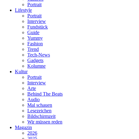
Portrait
Lifestyle
Portrait
Interview
Fundstück
Guide
Yummy
Fashion
Trend
Tech-News
Gadgets
Kolumne
Kultur
Portrait
Interview
Arte
Behind The Beats
Audio
Mal schauen
Lesezeichen
Bildschirmzeit
Wir müssen reden
Magazin
2026
2025