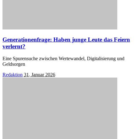
Generationenfrage: Haben junge Leute das Feiern
verlernt?
Eine Spurensuche zwischen Wertewandel, Digitalisierung und
Geldsorgen
Posted
Redaktion
31. Januar 2026
by