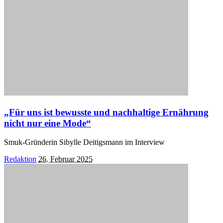
„Für uns ist bewusste und nachhaltige Ernährung
nicht nur eine Mode“
Smuk-Gründerin Sibylle Deitigsmann im Interview
Posted
Redaktion
26. Februar 2025
by