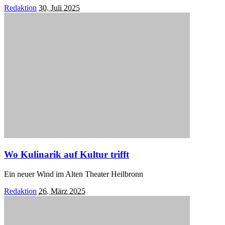
Posted
Redaktion
30. Juli 2025
by
Wo Kulinarik auf Kultur trifft
Ein neuer Wind im Alten Theater Heilbronn
Posted
Redaktion
26. März 2025
by