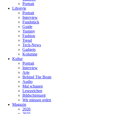
Portrait
Lifestyle
Portrait
Interview
Fundstück
Guide
Yummy
Fashion
Trend
Tech-News
Gadgets
Kolumne
Kultur
Portrait
Interview
Arte
Behind The Beats
Audio
Mal schauen
Lesezeichen
Bildschirmzeit
Wir müssen reden
Magazin
2026
2025