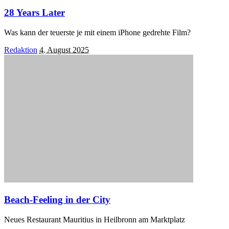
28 Years Later
Was kann der teuerste je mit einem iPhone gedrehte Film?
Posted
Redaktion
4. August 2025
by
Beach-Feeling in der City
Neues Restaurant Mauritius in Heilbronn am Marktplatz