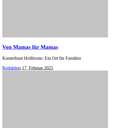
Von Mamas für Mamas
Kunterbunt Heilbronn: Ein Ort für Familien
Posted
Redaktion
17. Februar 2025
by