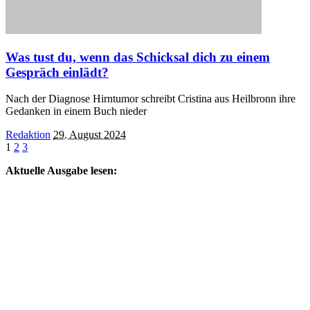
Was tust du, wenn das Schicksal dich zu einem
Gespräch einlädt?
Nach der Diagnose Hirntumor schreibt Cristina aus Heilbronn ihre
Gedanken in einem Buch nieder
Posted
Redaktion
29. August 2024
by
1
2
3
Aktuelle Ausgabe lesen: