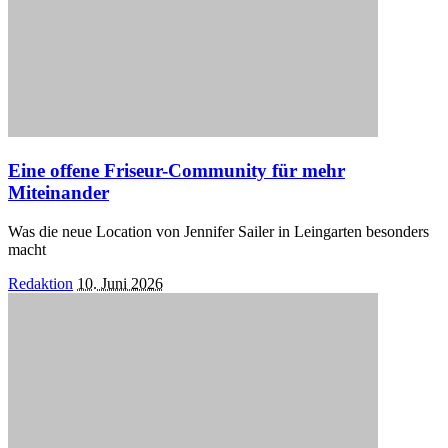
Eine offene Friseur-Community für mehr
Miteinander
Was die neue Location von Jennifer Sailer in Leingarten besonders
macht
Posted
Redaktion
10. Juni 2026
by