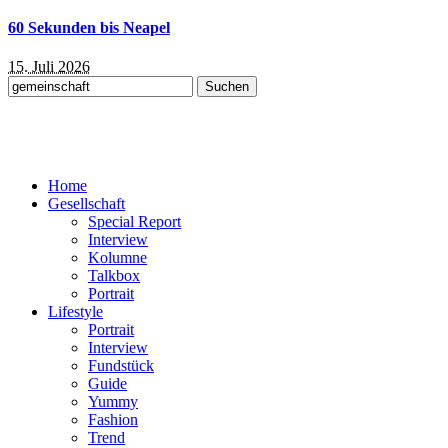
60 Sekunden bis Neapel
15. Juli 2026
Suchen
nach:
Home
Gesellschaft
Special Report
Interview
Kolumne
Talkbox
Portrait
Lifestyle
Portrait
Interview
Fundstück
Guide
Yummy
Fashion
Trend