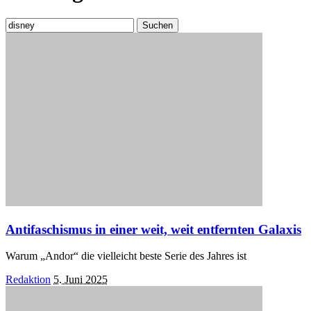
Suchen
nach:
Antifaschismus in einer weit, weit entfernten Galaxis
Warum „Andor“ die vielleicht beste Serie des Jahres ist
Posted
Redaktion
5. Juni 2025
by