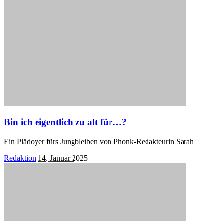
Bin ich eigentlich zu alt für…?
Ein Plädoyer fürs Jungbleiben von Phonk-Redakteurin Sarah
Posted
Redaktion
14. Januar 2025
by