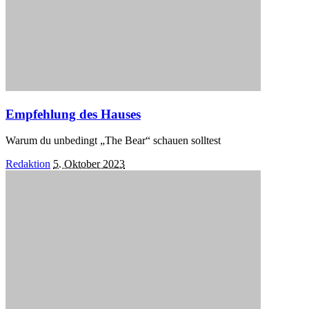
Empfehlung des Hauses
Warum du unbedingt „The Bear“ schauen solltest
Posted
Redaktion
5. Oktober 2023
by