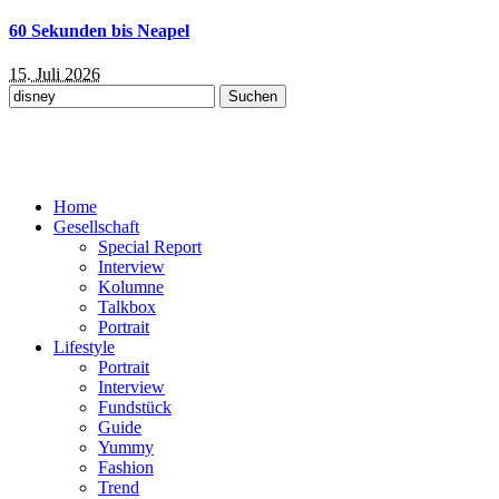
60 Sekunden bis Neapel
15. Juli 2026
Suchen
nach:
Home
Gesellschaft
Special Report
Interview
Kolumne
Talkbox
Portrait
Lifestyle
Portrait
Interview
Fundstück
Guide
Yummy
Fashion
Trend