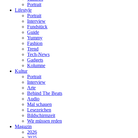
Portrait
Lifestyle
Portrait
Interview
Fundstück
Guide
Yummy
Fashion
Trend
Tech-News
Gadgets
Kolumne
Kultur
Portrait
Interview
Arte
Behind The Beats
Audio
Mal schauen
Lesezeichen
Bildschirmzeit
Wir müssen reden
Magazin
2026
2025