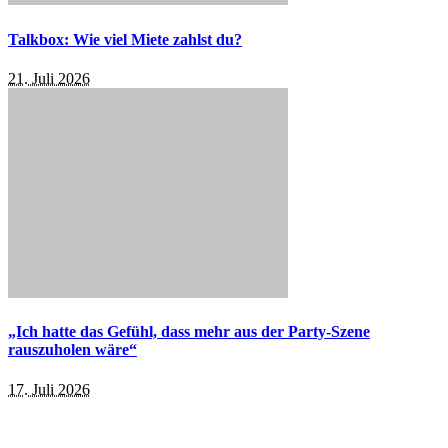
Talkbox: Wie viel Miete zahlst du?
21. Juli 2026
„Ich hatte das Gefühl, dass mehr aus der Party-Szene
rauszuholen wäre“
17. Juli 2026