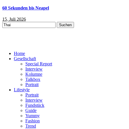
60 Sekunden bis Neapel
15. Juli 2026
Suchen
nach:
Home
Gesellschaft
Special Report
Interview
Kolumne
Talkbox
Portrait
Lifestyle
Portrait
Interview
Fundstück
Guide
Yummy
Fashion
Trend