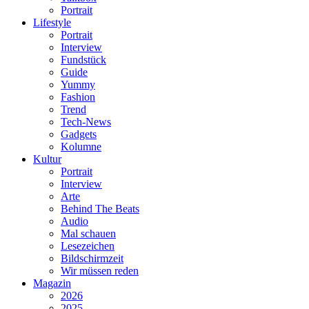
Portrait
Lifestyle
Portrait
Interview
Fundstück
Guide
Yummy
Fashion
Trend
Tech-News
Gadgets
Kolumne
Kultur
Portrait
Interview
Arte
Behind The Beats
Audio
Mal schauen
Lesezeichen
Bildschirmzeit
Wir müssen reden
Magazin
2026
2025