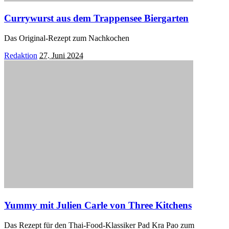
Currywurst aus dem Trappensee Biergarten
Das Original-Rezept zum Nachkochen
Posted
Redaktion
27. Juni 2024
by
Yummy mit Julien Carle von Three Kitchens
Das Rezept für den Thai-Food-Klassiker Pad Kra Pao zum