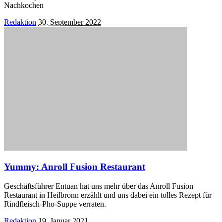
Nachkochen
Posted
Redaktion
30. September 2022
by
Yummy: Anroll Fusion Restaurant
Geschäftsführer Entuan hat uns mehr über das Anroll Fusion
Restaurant in Heilbronn erzählt und uns dabei ein tolles Rezept für
Rindfleisch-Pho-Suppe verraten.
Posted
Redaktion
19. Januar 2021