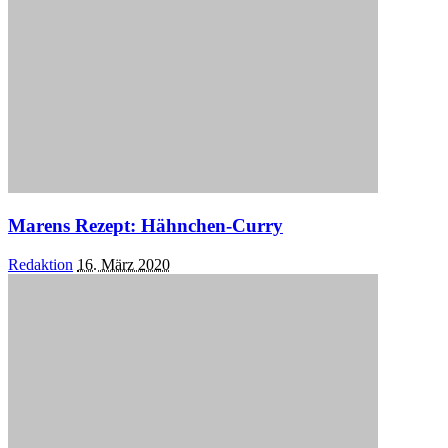
Marens Rezept: Hähnchen-Curry
Posted
Redaktion
16. März 2020
by