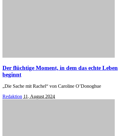
Der flüchtige Moment, in dem das echte Leben
beginnt
„Die Sache mit Rachel“ von Caroline O’Donoghue
Posted
Redaktion
11. August 2024
by