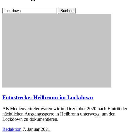
Suchen
nach:
Fotostrecke: Heilbronn im Lockdown
Als Medienvertreter waren wir im Dezember 2020 nach Eintritt der
nächtlichen Ausgangssperre in Heilbronn unterwegs, um den
Lockdown zu dokumentieren.
Posted
Redaktion
7. Januar 2021