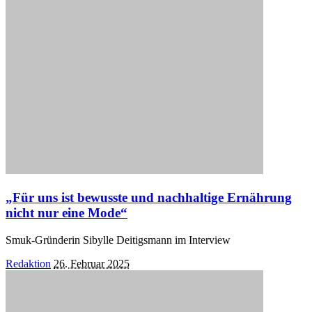
by
„Für uns ist bewusste und nachhaltige Ernährung
nicht nur eine Mode“
Smuk-Gründerin Sibylle Deitigsmann im Interview
Posted
Redaktion
26. Februar 2025
by