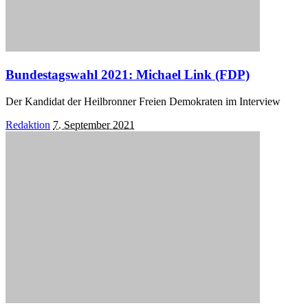
Bundestagswahl 2021: Michael Link (FDP)
Der Kandidat der Heilbronner Freien Demokraten im Interview
Posted
Redaktion
7. September 2021
by