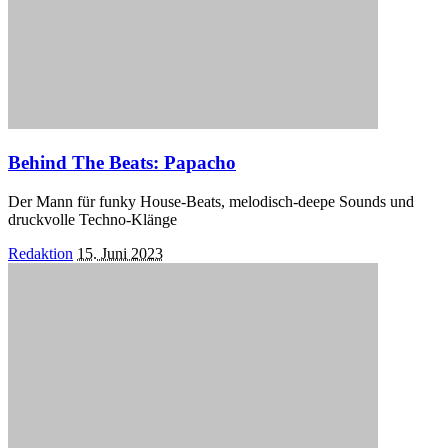
Behind The Beats: Papacho
Der Mann für funky House-Beats, melodisch-deepe Sounds und
druckvolle Techno-Klänge
Posted
Redaktion
15. Juni 2023
by