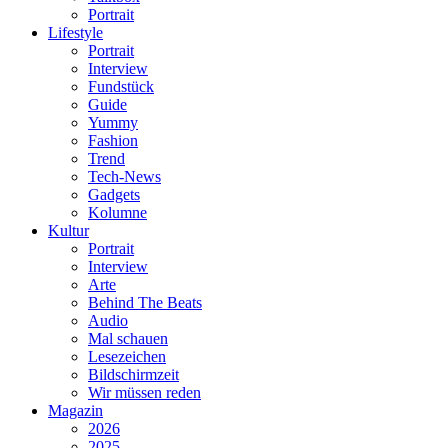
Portrait
Lifestyle
Portrait
Interview
Fundstück
Guide
Yummy
Fashion
Trend
Tech-News
Gadgets
Kolumne
Kultur
Portrait
Interview
Arte
Behind The Beats
Audio
Mal schauen
Lesezeichen
Bildschirmzeit
Wir müssen reden
Magazin
2026
2025