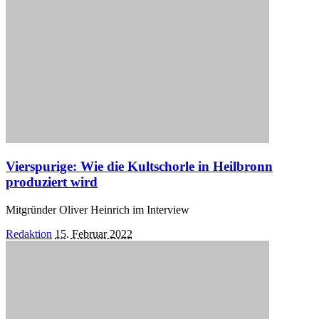
Vierspurige: Wie die Kultschorle in Heilbronn
produziert wird
Mitgründer Oliver Heinrich im Interview
Posted
Redaktion
15. Februar 2022
by