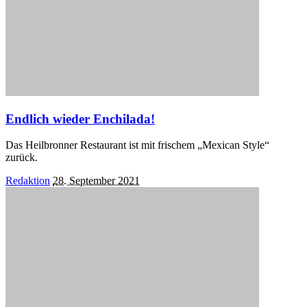
Endlich wieder Enchilada!
Das Heilbronner Restaurant ist mit frischem „Mexican Style“
zurück.
Posted
Redaktion
28. September 2021
by