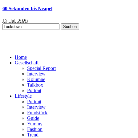
60 Sekunden bis Neapel
15. Juli 2026
Suchen
nach:
Home
Gesellschaft
Special Report
Interview
Kolumne
Talkbox
Portrait
Lifestyle
Portrait
Interview
Fundstück
Guide
Yummy
Fashion
Trend