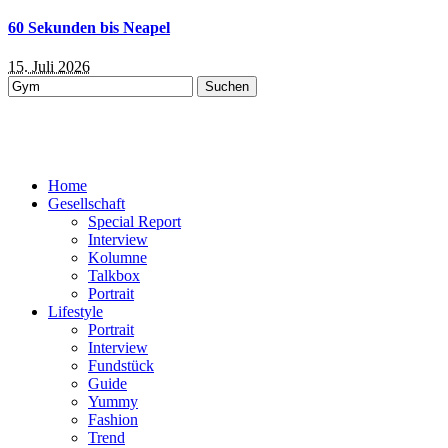
60 Sekunden bis Neapel
15. Juli 2026
Suchen
nach:
Home
Gesellschaft
Special Report
Interview
Kolumne
Talkbox
Portrait
Lifestyle
Portrait
Interview
Fundstück
Guide
Yummy
Fashion
Trend