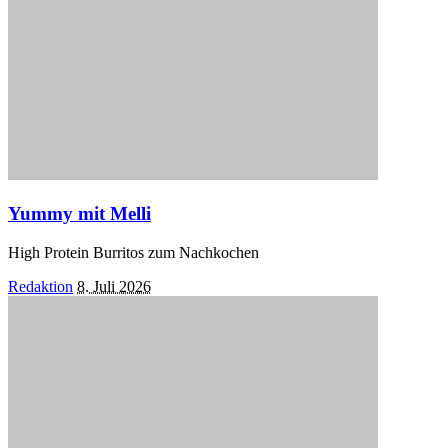
Yummy mit Melli
High Protein Burritos zum Nachkochen
Posted
Redaktion
8. Juli 2026
by