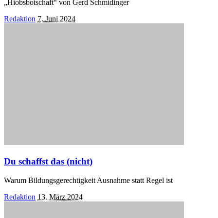
„Hiobsbotschaft“ von Gerd Schmidinger
Posted
Redaktion
7. Juni 2024
by
Du schaffst das (nicht)
Warum Bildungsgerechtigkeit Ausnahme statt Regel ist
Posted
Redaktion
13. März 2024
by