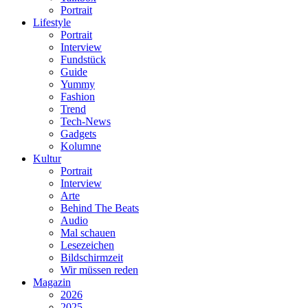
Portrait
Lifestyle
Portrait
Interview
Fundstück
Guide
Yummy
Fashion
Trend
Tech-News
Gadgets
Kolumne
Kultur
Portrait
Interview
Arte
Behind The Beats
Audio
Mal schauen
Lesezeichen
Bildschirmzeit
Wir müssen reden
Magazin
2026
2025