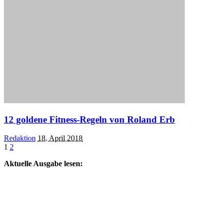
12 goldene Fitness-Regeln von Roland Erb
Posted
Redaktion
18. April 2018
by
1
2
Aktuelle Ausgabe lesen: