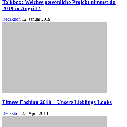
Talkbox: Welches persönliche Projekt nimmst du
2019 in Angriff?
Posted
Redaktion
12. Januar 2019
by
Fitness-Fashion 2018 – Unsere Lieblings-Looks
Posted
Redaktion
23. April 2018
by