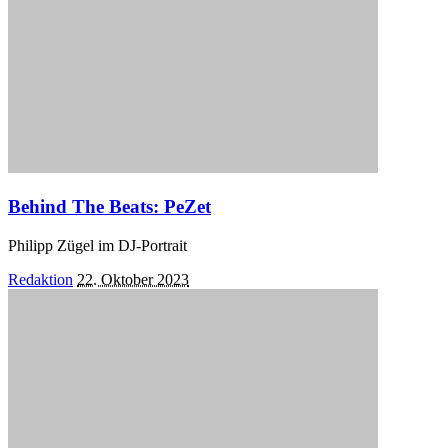
Behind The Beats: PeZet
Philipp Zügel im DJ-Portrait
Posted
Redaktion
22. Oktober 2023
by