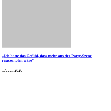
„Ich hatte das Gefühl, dass mehr aus der Party-Szene
rauszuholen wäre“
17. Juli 2026