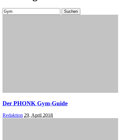
Suchen
nach:
Der PHONK Gym-Guide
Posted
Redaktion
29. April 2018
by